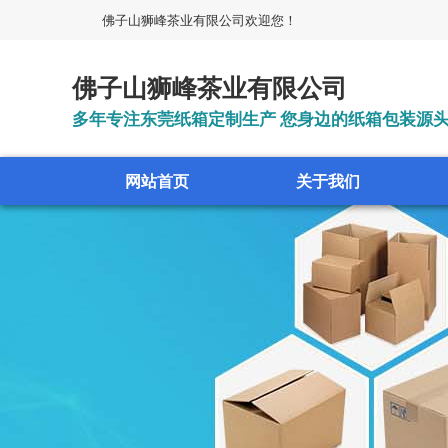
佛子山狮峰茶业有限公司欢迎您！
佛子山狮峰茶业有限公司
多年专注东莞纸箱定制生产 您身边的纸箱包装源
网站首页
关于我们