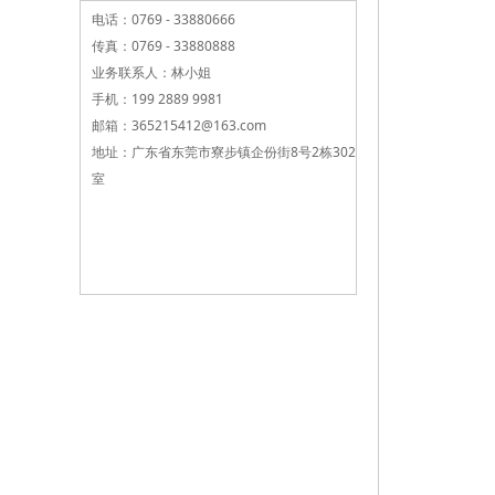
电话：0769 - 33880666
传真：0769 - 33880888
业务联系人：林小姐
手机：199 2889 9981
邮箱：365215412@163.com
地址：广东省东莞市寮步镇企份街8号2栋302
室