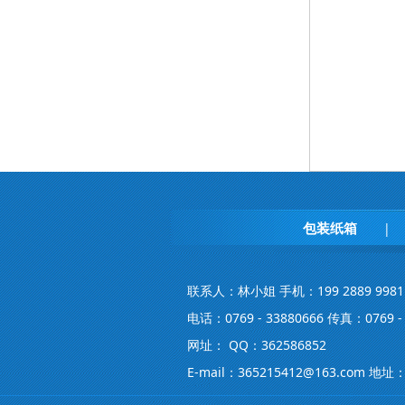
包装纸箱
|
联系人：林小姐 手机：199 2889 9981
电话：0769 - 33880666 传真：0769 - 
网址： QQ：362586852
E-mail：365215412@163.co